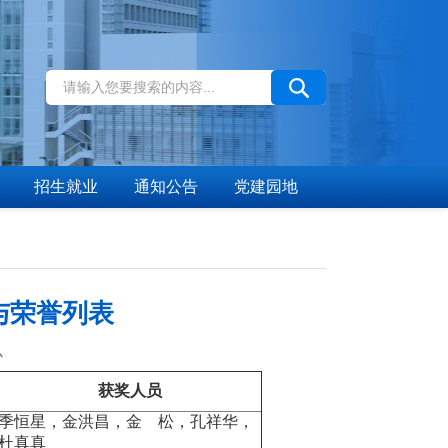
招生就业
通知公告
党建园地
与荣誉列表
心
获奖人员
季恒星，金洪昌，金 松，孔祥华，
杜真真