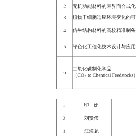
2
无机功能材料的表界面合成化
植物干细胞适应环境变化的可
3
仿生结构材料的高校精准制备
4
5
绿色化工催化技术设计与应用
二氧化碳制化学品
6
（CO
to Chemical Feedstocks
2
印 娟
1
刘贤伟
2
江海龙
3