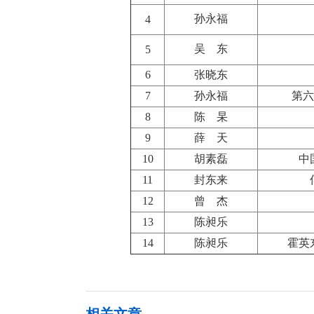
孙永福
4
吴 东
5
6
张晓东
7
孙永福
第六
8
陈 杲
9
薛 天
10
胡素磊
中
11
封东来
12
曾 杰
13
陈昶乐
14
陈昶乐
霍英