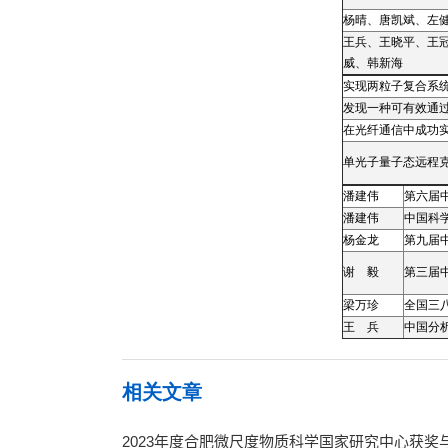
杨晴、唐凯斌、左
王兵、王晓平、王
威、韩新海
实现两粒子复合系
发现一种可有效通
在光纤通信中成功
单光子量子态远程
潘建伟
第六届
潘建伟
中国科
杨金龙
第九届
谢 毅
第三届
梁万珍
全国三
王 兵
中国分析
相关文章