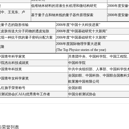
健
低维纳米材料的溶液生长机理和微结构研究
2006年度安
冠中、王克东、卢
基于量子点和纳米线的量子器件原理探索
2006年度安
统量子态的隐形传输
2006年度“中国十大科技进展”
过皮肤传送大分子药物的透皮短肽
2006年度“中国基础研究十大新闻”
实现一种抗干扰的量子密码分配方案
2006年度“中国基础研究十大新闻”
2006年度国际物理学重大进展
克隆
(The Top Physice stories of the year)
中国青年科学家奖
共青团中央、中国科学院、中国工程院
学院杰出科技成就奖
中国科学院
中国青年科技奖
中共中央组织部、人事部、中国科学技
全国妇联、中国科协、中国联合国教科
中国青年女科学家奖
欧莱雅中国有限公司
八红旗手荣誉称号
全国妇联
测试协会(CAIA)优秀青年工作者
中国分析测试协会