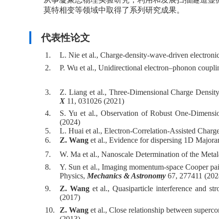
莫特相变等领域中取得了系列研究成果。
代表性论文
1.
L. Nie et al., Charge-density-wave-driven electron
2.
P. Wu et al., Unidirectional electron–phonon coupli
3.
Z. Liang et al., Three-Dimensional Charge Dens
X
11, 031026 (2021)
4.
S. Yu et al., Observation of Robust One-Dimens
(2024)
5.
L. Huai et al., Electron-Correlation-Assisted Char
6.
Z. Wang
et al., Evidence for dispersing 1D Majora
7.
W. Ma et al., Nanoscale Determination of the Metal
8.
Y. Sun et al., Imaging momentum-space Cooper pair
Physics,
Mechanics & Astronomy
67, 277
9.
Z. Wang
et al., Quasiparticle interference and 
(2017)
10.
Z. Wang
et al., Close relationship between supe
(2013)