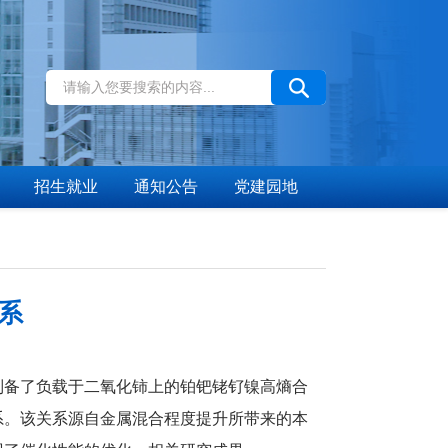
招生就业
通知公告
党建园地
系
制备了负载于二氧化铈上的铂钯铑钌镍高熵合
系。该关系源自金属混合程度提升所带来的本