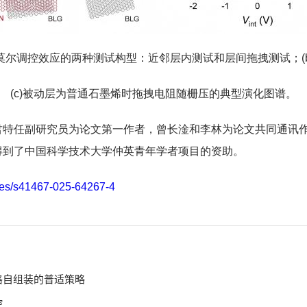
构莫尔调控效应的两种测试构型：近邻层内测试和层间拖拽测试；(
(c)被动层为普通石墨烯时拖拽电阻随栅压的典型演化图谱。
君特任副研究员为论文第一作者，曾长淦和李林为论文共同通讯
得到了中国科学技术大学仲英青年学者项目的资助。
cles/s41467-025-64267-4