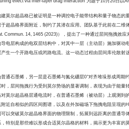
ng effect via inter-layer drag interaction”为题于1
构建莫尔超晶格已被证明是一种调控电子能带结构和量子物态的
超晶格界面附近，制约了其潜在应用。团队基于此前在二维体系拖拽效应
2 (2023)；Nat. Commun. 14, 1465 (2023)），提出了
的导电层构成的电双层结构中，对其中一层（主动层）施加驱动电
层产生一个开路电压或闭路电流。这一动态过程由层间库伦散射
一层为普通石墨烯，另一层是石墨烯与氮化硼层0°对齐堆垛形成周期约
时，层间‌拖拽行为受到莫尔势场的显著‌调制，表现为由于能量
当对莫尔超晶格层通电流时，在普通石墨烯（被动层）上观测到的
近自相似的四区间图谱，以及在外加磁场下拖拽电阻呈现的Hofs
可以突破‌莫尔超晶格界面的物理限制，‌拓展到‌远距离的普通导
系，特别是那些难以形成合适莫尔晶格的材料，揭示更为丰富的