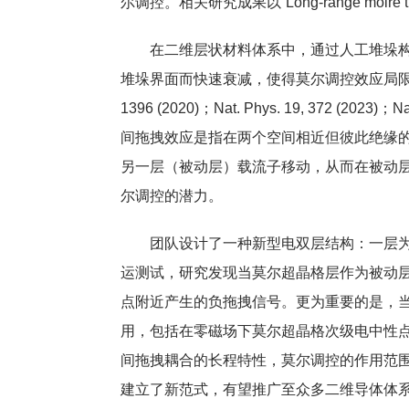
尔调控。相关研究成果以“Long-range moiré tuni
在二维层状材料体系中，通过人工堆垛
堆垛界面而快速衰减，使得莫尔调控效应局限于‌
1396 (2020)；Nat. Phys. 19, 37
间拖拽效应是指在两个空间相近但彼此绝缘
另一层（被动层）载流子移动，从而在被动
尔调控的潜力。
团队‌‌设计了一种‌新型‌电双层结构：
运测试，研究发现当莫尔超晶格层作为被动层
点附近产生的负拖拽信号。更为重要的是‌，
用，包括在零磁场下莫尔超晶格次级电中性点附
间拖拽耦合的长程特性，莫尔调控的作用范围‌
建立了新范式，有望推广至众多二维导体体