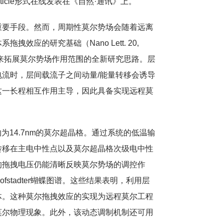
0月20日以Article形式在线发表在《自然·通讯》上。
重要手段。然而，周期性莫尔势场会随着远离
的研究基础（Nano Lett. 20,
一种通过层间拖拽效应来拓展莫尔势场作用范围的全新研究思路。层
流时，层间载流子之间动量/能量转移会诱导
这一长程相互作用主导，因此具备实现远程莫
为14.7nm的莫尔超晶格。通过系统的低温输
转移在主电中性点以及莫尔超晶格次级电中性
拖拽电压仍能清晰反映‌莫尔势场的调控作
tadter蝴蝶图谱。这些结果表明，利用层
体‌。这种莫尔拖拽效应的实现为远程莫尔工程
莫尔物理现象。此外，该动态调制机制还可用