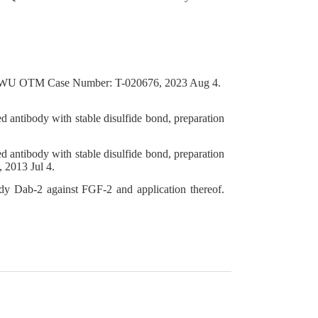
 WU OTM Case Number: T-020676, 2023 Aug 4.
ntibody with stable disulfide bond, preparation
ntibody with stable disulfide bond, preparation
2013 Jul 4.
y Dab-2 against FGF-2 and application thereof.