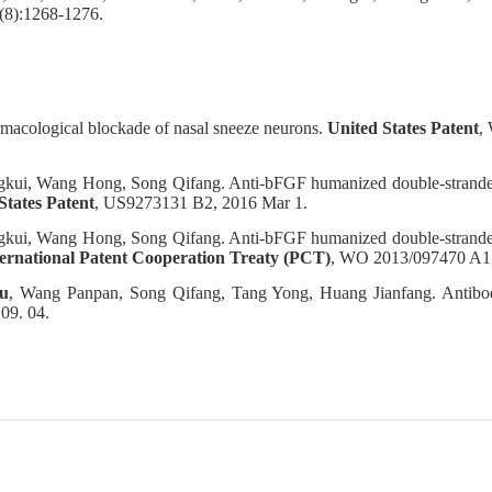
g:24(8):1268-1276.
macological blockade of nasal sneeze neurons.
United States Patent
,
kui, Wang Hong, Song Qifang. Anti-bFGF humanized double-stranded a
States Patent
, US9273131 B2, 2016 Mar 1.
kui, Wang Hong, Song Qifang. Anti-bFGF humanized double-stranded a
ernational Patent Cooperation Treaty (PCT)
, WO 2013/097470 A1, 
u
, Wang Panpan, Song Qifang, Tang Yong, Huang Jianfang. Antibod
09. 04.