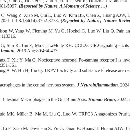
en X, Guo C, Hoekel G, Zhu Y, Han L, Wu K, Holtzman M and Liu Q
5981-5997.
(Reported by Nature, A Moment of Science …)
 C, Wang Z, Xiao M, Cui L, Luo W, Kim BS, Chen Z, Huang AJW, Liu Q
. 2021 Jul 8:184(14):3762-3773.
(Reported by Nature, Nature Review
Olson W, Yang W, Fleming M, Yu G, Hoekel G, Luo W, Liu Q. Pain a
):113316.
G, Sun R, Tan Z, Ma C, LaMotte RH. CCL2/CCR2 signaling elicits itc
v Immun
. 2019 Aug:80:464-473.
ng T, Xie Y, Ma C. Nociceptive neuronal Fc-gamma receptor I is inv
:351-361.
ng AJW, Hu H, Liu Q. TRPV1 activity and substance P release are requ
acrophages in the central nervous system.
J Neuroinflammation
. 2024
of Intestinal Macrophages in the Gut-Brain Axis.
Human Brain
, 2024, 
tie MK, Miller B, Ma M, Liu Q, Luo W. TRPC3 Antagonizes Pruritu
H
, Li F, Xiao M, Davidson S, Yu G, Duan B, Huang T, Huang AJW, Liu