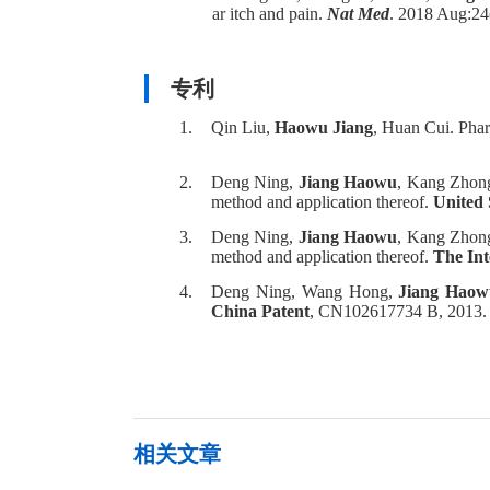
ar itch and pain.
Nat Med
. 2018 Au
专利
1.
Qin Liu,
Haowu Jiang
, Huan Cui. Phar
2.
Deng Ning,
Jiang Haowu
, Kang Zhong
method and application thereof.
United 
3.
Deng Ning,
Jiang Haowu
, Kang Zhong
method and application thereof.
The Int
4.
Deng Ning, Wang Hong,
Jiang Haow
China Patent
, CN102617734 B, 2013. 
相关文章