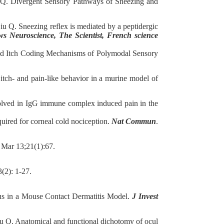
. Divergent Sensory Pathways of Sneezing and
. Sneezing reflex is mediated by a peptidergic
s Neuroscience, The Scientist, French science
nd Itch Coding Mechanisms of Polymodal Sensory
h- and pain-like behavior in a murine model of
olved in IgG immune complex induced pain in the
ired for corneal cold nociception.
Nat Commun
.
 Mar 13;21(1):67.
3(2): 1-27.
s in a Mouse Contact Dermatitis Model.
J Invest
 Q. Anatomical and functional dichotomy of ocul