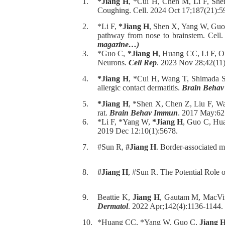
1.
*Jiang H
, *Cui H, Chen M, Li F, Sh
Coughing. Cell. 2024 Oct 17;187(21):
2.
*Li F,
*Jiang H
, Shen X, Yang W, Guo
pathway from nose to brainstem. Cell
magazine…)
3.
*Guo C,
*Jiang H
, Huang CC, Li F, 
Neurons.
Cell Rep
. 2023 Nov 28;42(11
4.
*Jiang H
, *Cui H, Wang T, Shimada S
allergic contact dermatitis.
Brain Beha
5.
*Jiang H
, *Shen X, Chen Z, Liu F, Wa
rat.
Brain Behav Immun
. 2017 May:62
6.
*Li F, *Yang W,
*Jiang H
, Guo C, Hua
2019 Dec 12:10(1):5678.
7.
#Sun R,
#Jiang H
. Border-associated m
8.
#Jiang H
, #Sun R. The Potential Role 
9.
Beattie K,
Jiang H
, Gautam M, MacVit
Dermatol
. 2022 Apr;142(4):1136-1144.
10.
*Huang CC, *Yang W, Guo C,
Jiang 