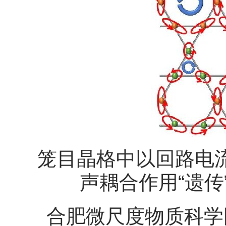
笼目晶格中以回路电
声耦合作用“遗
合肥微尺度物质科学