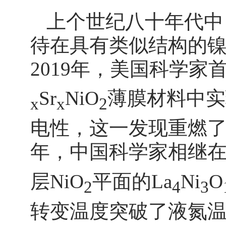
上个世纪八十年代中
待在具有类似结构的镍
2019年，美国科学家
Sr
NiO
薄膜材料中实
x
x
2
电性，这一发现重燃了
年，中国科学家相继在
层NiO
平面的La
Ni
O
2
4
3
转变温度突破了液氮温区