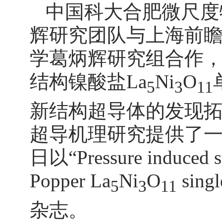
中国科大合肥微尺度
辉研究团队与上海前
学葛炳辉研究组合作，近日在
结构镍酸盐La
Ni
O
5
3
11
新结构超导体的发现
超导机理研究提供了一
日以“Pressure induced su
Popper La
Ni
O
sin
5
3
11
杂志。