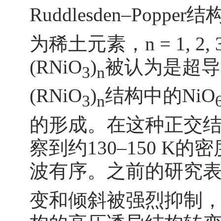
Ruddlesden–Popp
为稀土元素，n = 1, 
(RNiO
)
被认为是超导
3
n
(RNiO
)
结构中的NiO
3
n
的形成。在这种正交结构
察到约130–150 
波有序。之前的研究表
变和倾斜被强烈抑制，约