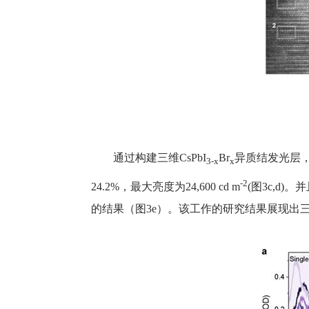
通过构建三维CsPbI
Br
异质结发光层，
3-x
x
-2
24.2%，最大亮度为24,600 cd m
(图3c,d)
的结果（图3e）。该工作的研究结果展现出