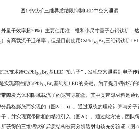
图1 钙钛矿三维异质结限抑制LED中空穴泄漏
外量子效率超20%）主要使用准二维和小尺寸量子点钙钛矿，
）有高载流子迁移率，但是目前使用CsPbI
Br
三维钙钛矿LE
x
3-x
x
技术给CsPbI
Br
基LED“拍片子”，发现空穴泄漏到电子传输
3-x
x
实现高性能CsPbI
Br
基纯红LED的关键。为了提升钙钛矿
3-x
x
带隙发光体和限域载流子的宽带隙能垒。其中宽带隙材料是通过在部
分晶格膨胀而实现的（图2a，b）。通过系统的理论计算与分
子，并实现宽带隙相的精准引入（图2c）。通过此方法，团队
所获得的三维钙钛矿异质结构被高分辨透射电镜充分验证（图2d-