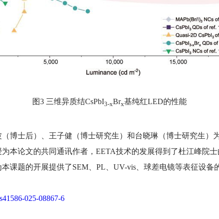
图3 三维异质结CsPbI
Br
基纯红LED的性能
3-x
x
博士后）、王子健（博士研究生）和台晓琳（博士研究生）为
为本论文的共同通讯作者，EETA技术的发展得到了杜江峰院
课题的开展提供了SEM、PL、UV-vis、球差电镜等表征设备
s/s41586-025-08867-6