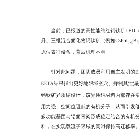
当前，已报道的高性能纯红钙钛矿LED（
升。三维混合卤化物钙钛矿（例如CsPbI
Br
3-x
原位表征设备，背后机理不明。
针对此问题，团队成员利用自主发明的EETA
EETA结果指出更好地限域空穴、抑制其泄漏是
钙钛矿异质结设计，该异质结材料内部存在窄
用力强、空间位阻低的有机分子，从而引发部
多功能基团与铅卤骨架形成稳定结合的有机分
料，在实现载流子限域的同时保持高迁移率。