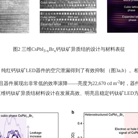
图2 三维CsPbI
Br
钙钛矿异质结的设计与材料表征
3-x
x
纯红钙钛矿LED器件的空穴泄漏得到了有效抑制 （图3a,b）。
-2
。并且器件展现出非常低的效率滚降——亮度为22,670 cd m
时，器
三维钙钛矿异质结材料设计在发展高效、明亮且稳定钙钛矿LED