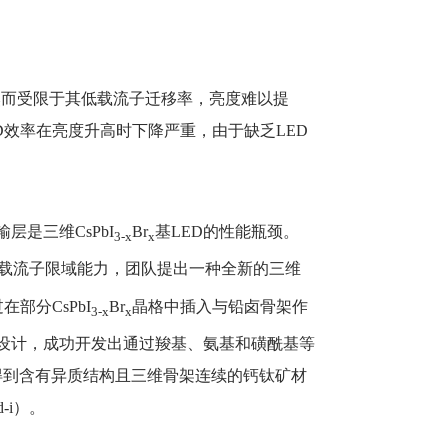
然而受限于其低载流子迁移率，亮度难以提
D效率在亮度升高时下降严重，由于缺乏LED
层是三维CsPbI
Br
基LED的性能瓶颈。
3-x
x
的载流子限域能力，团队提出一种全新的三维
分CsPbI
Br
晶格中插入与铅卤骨架作
3-x
x
子设计，成功开发出通过羧基、氨基和磺酰基等
得到含有异质结构且三维骨架连续的钙钛矿材
i）。