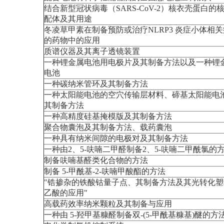
结合新型冠状病毒（SARS-CoV-2）核衣壳蛋白的
配体及其用途
冬凌草甲素在制备预防或治疗NLRP3 炎症小体相
的药物中的应用
质谱仪器及其离子透镜装置
一种锂金属电池用电极片及其制备方法以及一种锂
电池
一种碳纳米管环及其制备方法
一种太阳能电池的空穴传输层材料、碲基太阳能电
其制备方法
一种高精度硅基掩模版及其制备方法
聚合物囊泡及其制备方法、载药囊泡
一种具有纳米间隙的电极对及其制备方法
一种由2、5-呋喃二甲醛制备2、5-呋喃二甲酰氯的
制备呋喃基醛类化合物的方法
制备 5-甲酰基-2-呋喃甲酸酯的方法
"锆掺杂的铁酸钴量子点、其制备方法及其光转化塑
乙酸的应用"
高载药效率纳米颗粒及其制备与应用
一种由 5-羟甲基糠醛制备双-(5-甲酰基糠基)醚的方