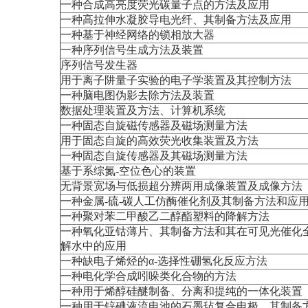
一种合成高亮度荧光碳量子点的方法及应用
一种高拉伸水凝胶导电光纤、其制备方法及应用
一种基于神经网络的锁相放大器
一种序列信号生成方法及装置
序列信号发生器
用于离子阱量子实验的电子学装置及其控制方法
一种脑电图伪影去除方法及装置
数据处理装置及方法、计算机系统
一种固态自旋磁传感器及磁场测量方法
用于固态自旋的高效荧光收集装置及方法
一种固态自旋传感器及其磁场测量方法
基于系综氮-空位色心的装置
无背景宽场与低损超分辨两用成像装置及成像方法
一种金属-硫-碳人工仿酶催化剂及其制备方法和应
一种聚对苯二甲酸乙二醇酯塑料的降解方法
一种氧化亚钴薄片、其制备方法和其在可见光催化
解水中的应用
一种缺电子烯烃的α-选择性硼氢化反应方法
一种电化学合成吲哚类化合物的方法
一种用于烯醇硅醚制备、分离和提纯的一体化装置
一种用于锌碘液流电池的石墨毡复合电极、其制备