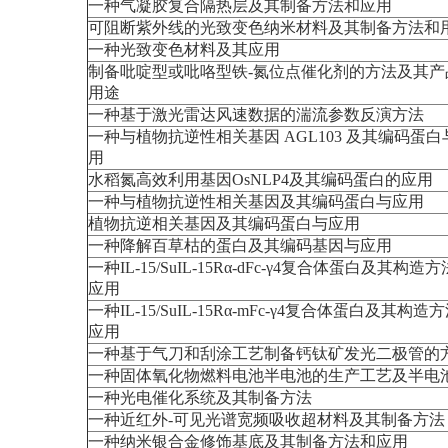
一种气凝胶复合隔热层及其制备方法和应用
可阻断紫外线的光致变色纳米材料及其制备方法和
一种光致变色材料及其应用
制备吡啶型或吡咯型铁-氮位点催化剂的方法及其产
用途
一种基于激光雷达风速数据的湍流参数反演方法
一种与植物抗逆性相关基因 AGL103 及其编码蛋白
用
水稻氮高效利用基因OsNLP4及其编码蛋白的应用
一种与植物抗逆性相关基因及其编码蛋白与应用
植物抗逆相关基因及其编码蛋白与应用
一种降解百草枯的蛋白及其编码基因与应用
一种IL-15/SuIL-15Rα-dFc-γ4复合体蛋白及其构造
应用
一种IL-15/SuIL-15Rα-mFc-γ4复合体蛋白及其构造
应用
一种基于气刀和刮涂工艺制备钙钛矿发光二极管的
一种固体氧化物燃料电池半电池的生产工艺及半电
一种光电催化系统及其制备方法
一种近红外-可见光谱宽频吸收超材料及其制备方法
一种纳米银合金修饰基底及其制备方法和应用