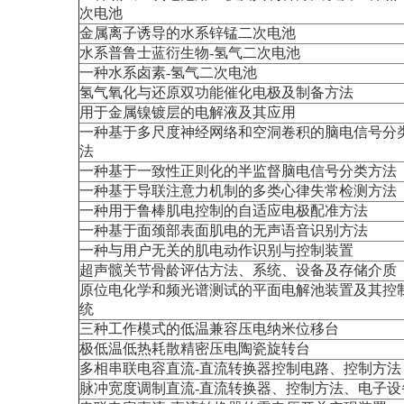
次电池
金属离子诱导的水系锌锰二次电池
水系普鲁士蓝衍生物-氢气二次电池
一种水系卤素-氢气二次电池
氢气氧化与还原双功能催化电极及制备方法
用于金属镍镀层的电解液及其应用
一种基于多尺度神经网络和空洞卷积的脑电信号分
法
一种基于一致性正则化的半监督脑电信号分类方法
一种基于导联注意力机制的多类心律失常检测方法
一种用于鲁棒肌电控制的自适应电极配准方法
一种基于面颈部表面肌电的无声语音识别方法
一种与用户无关的肌电动作识别与控制装置
超声髋关节骨龄评估方法、系统、设备及存储介质
原位电化学和频光谱测试的平面电解池装置及其控
统
三种工作模式的低温兼容压电纳米位移台
极低温低热耗散精密压电陶瓷旋转台
多相串联电容直流-直流转换器控制电路、控制方法
脉冲宽度调制直流-直流转换器、控制方法、电子设