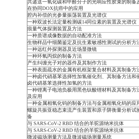
共递送一氧化碳和甲醛分子的光响应性胶束的制备
在协同DOX抗癌中的应用
腔内补偿的光参量振荡装置及光谱仪
一种双波长法定量检测碳14同位素的装置及光谱仪
痕量气体探测装置及方法
一种质谱成像数据的自动配准方法
生物样品中细菌鉴定及抗生素敏感性测试的分析方
一种远红外探测器及近场显微镜
一种环氧丙烷的制备方法
产生纠缠光子对的器件及其制作方法
一种表面疏水的金属有机框架复合材料及其制备方
一种卤代硝基苯选择性加氢催化剂、其制备方法和
卤代硝基苯选择性加氢的方法
一种锂离子电池负极用黑色钛酸锂材料及其制备方
及应用
一种金属相氧化钨的制备方法与金属相氧化钨的应
螺旋共振亚稳态束流产生装置和原子阱衡量分析试
备
与 SARS-CoV-2 RBD 结合的羊驼源纳米抗体
与 SARS-CoV-2 RBD 结合的羊驼源纳米抗体
微波磁场测量方法及微波磁场测量系统