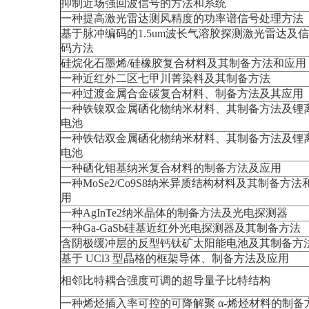
抑制近场强回波信号的方法和系统
一种提高激光雷达测风精度的功率谱信号处理方法
基于脉冲编码的1.5um波长气溶胶探测激光雷达及
码方法
硅烷化石墨烯/硅橡胶复合材料及其制备方法和应用
一种近红外二区七甲川菁染料及其制备方法
一种过渡金属合金碳复合材料、制备方法及其应用
一种铁镍双金属硒化物纳米材料、其制备方法及锂
电池
一种铁钴双金属硒化物纳米材料、其制备方法及锂
电池
一种硒化钼基纳米复合材料的制备方法及应用
一种MoSe2/Co9S8纳米异质结构材料及其制备方法
用
一种AgInTe2纳米晶体的制备方法及光电探测器
一种Ga-GaSb硅基近红外光电探测器及其制备方法
含阴极缓冲层的反型钙钛矿太阳能电池及其制备方
基于 UCl3 型晶格的框架导体、制备方法及应用
相邻比特耦合强度可调的超导量子比特结构
一种烯烃插入率可控的可降解聚 α-烯烃材料的制备