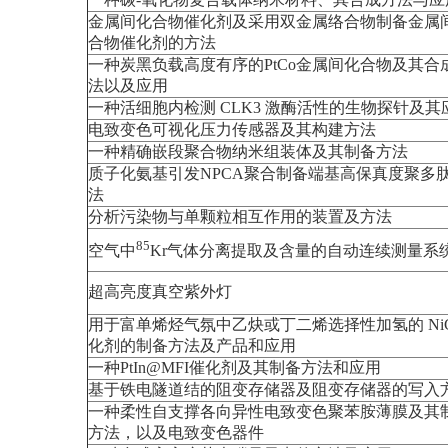
金属间化合物催化剂及采用双金属络合物制备金属
合物催化剂的方法
一种炭黑负载高度有序的PtCo金属间化合物及其合
法以及应用
一种活细胞内检测 CLK3 激酶活性的生物探针及其
电致变色可视化压力传感器及其构建方法
一种精确嵌段聚合物纳米组装体及其制备方法
质子化氨基引发NPCA聚合制备端基高保真度聚多
法
分析污染物与单颗粒相互作用的装置及方法
85
空气中
Kr气体分离提取及含量的自动连续测量系
超高亮度真空紫外灯
用于富单烯烃气氛中乙炔或丁二烯选择性加氢的 NiC
化剂的制备方法及产品和应用
一种PtIn@MFI催化剂及其制备方法和应用
基于铁电隧道结的阻变存储器及阻变存储器的写入
一种柔性自支撑各向异性电致变色聚苯胺薄膜及其
方法，以及电致变色器件