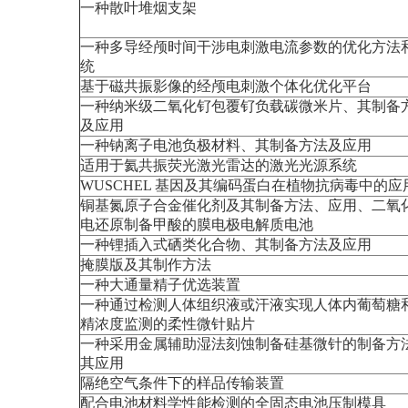
一种散叶堆烟支架
一种多导经颅时间干涉电刺激电流参数的优化方法
统
基于磁共振影像的经颅电刺激个体化优化平台
一种纳米级二氧化钌包覆钌负载碳微米片、其制备
及应用
一种钠离子电池负极材料、其制备方法及应用
适用于氦共振荧光激光雷达的激光光源系统
WUSCHEL 基因及其编码蛋白在植物抗病毒中的应
铜基氮原子合金催化剂及其制备方法、应用、二氧
电还原制备甲酸的膜电极电解质电池
一种锂插入式硒类化合物、其制备方法及应用
掩膜版及其制作方法
一种大通量精子优选装置
一种通过检测人体组织液或汗液实现人体内葡萄糖
精浓度监测的柔性微针贴片
一种采用金属辅助湿法刻蚀制备硅基微针的制备方
其应用
隔绝空气条件下的样品传输装置
配合电池材料学性能检测的全固态电池压制模具