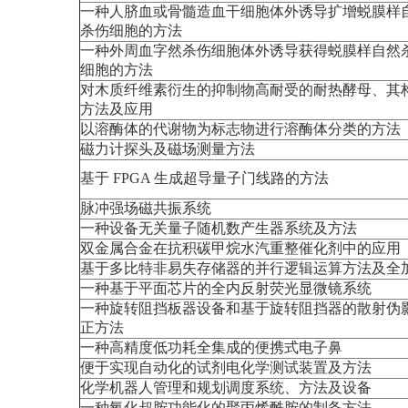
一种人脐血或骨髓造血干细胞体外诱导扩增蜕膜样
杀伤细胞的方法
一种外周血字然杀伤细胞体外诱导获得蜕膜样自然
细胞的方法
对木质纤维素衍生的抑制物高耐受的耐热酵母、其
方法及应用
以溶酶体的代谢物为标志物进行溶酶体分类的方法
磁力计探头及磁场测量方法
基于 FPGA 生成超导量子门线路的方法
脉冲强场磁共振系统
一种设备无关量子随机数产生器系统及方法
双金属合金在抗积碳甲烷水汽重整催化剂中的应用
基于多比特非易失存储器的并行逻辑运算方法及全
一种基于平面芯片的全内反射荧光显微镜系统
一种旋转阻挡板器设备和基于旋转阻挡器的散射伪
正方法
一种高精度低功耗全集成的便携式电子鼻
便于实现自动化的试剂电化学测试装置及方法
化学机器人管理和规划调度系统、方法及设备
一种氧化叔胺功能化的聚丙烯酰胺的制备方法