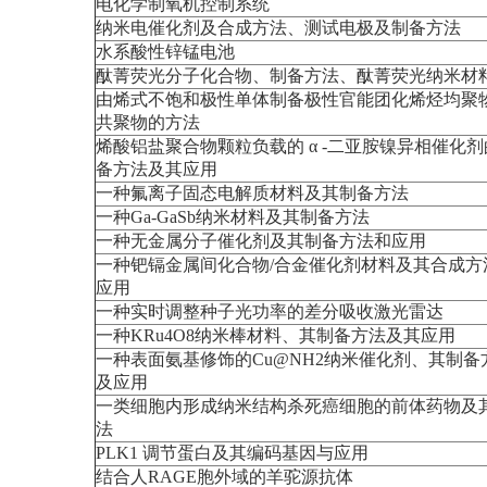
电化学制氧机控制系统
纳米电催化剂及合成方法、测试电极及制备方法
水系酸性锌锰电池
酞菁荧光分子化合物、制备方法、酞菁荧光纳米材
由烯式不饱和极性单体制备极性官能团化烯烃均聚
共聚物的方法
烯酸铝盐聚合物颗粒负载的 α -二亚胺镍异相催化
备方法及其应用
一种氟离子固态电解质材料及其制备方法
一种Ga-GaSb纳米材料及其制备方法
一种无金属分子催化剂及其制备方法和应用
一种钯镉金属间化合物/合金催化剂材料及其合成方
应用
一种实时调整种子光功率的差分吸收激光雷达
一种KRu4O8纳米棒材料、其制备方法及其应用
一种表面氨基修饰的Cu@NH2纳米催化剂、其制备
及应用
一类细胞内形成纳米结构杀死癌细胞的前体药物及
法
PLK1 调节蛋白及其编码基因与应用
结合人RAGE胞外域的羊驼源抗体