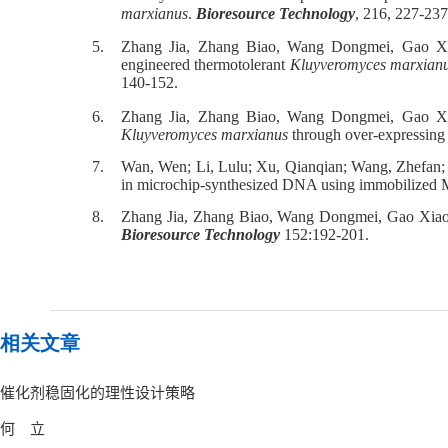
marxianus
.
Bioresource Technology
, 216, 227-237.
5.
Zhang Jia, Zhang Biao, Wang Dongmei, Gao X
engineered thermotolerant
Kluyveromyces marxian
140-152.
6.
Zhang Jia, Zhang Biao, Wang Dongmei, Gao X
Kluyveromyces marxianus
through over-expressing 
7.
Wan, Wen; Li, Lulu; Xu, Qianqian; Wang, Zhefan; 
in microchip-synthesized DNA using immobilized
8.
Zhang Jia, Zhang Biao, Wang Dongmei, Gao Xiao
Bioresource Technology
152:192-201.
相关文章