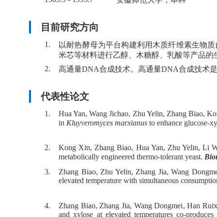
目前研究方向
1.
以耐热酵母为平台构建利用木质纤维素生物质
米芯等材料进行乙醇、木糖醇、乳酸等产品的
2.
高通量DNA合成技术。高通量DNA合成技
代表性论文
1.
Hua Yan, Wang Jichao, Zhu Yelin, Zhang Biao, K
in
Kluyveromyces marxianus
to enhance glucose-xyl
2.
Kong Xin, Zhang Biao, Hua Yan, Zhu Yelin, Li
metabolically engineered thermo-tolerant yeast.
Bio
3.
Zhang Biao, Zhu Yelin, Zhang Jia, Wang Dongm
elevated temperature with simultaneous consumptio
4.
Zhang Biao, Zhang Jia, Wang Dongmei, Han Ruixi
and xylose at elevated temperatures co-produces 