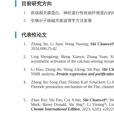
目前
研究方向
1.
疾病相关膜蛋白、神经退行性疾病纤维蛋白的
2.
生物分子核磁共振波谱学方法发展
代表性论文
1.
Zhang Jin; Li Juan; Wang Yusong;
Shi Chaowei
2024,696:25-42
2.
Ling Shenglong; Meng Xianyu; Zhang Yuan; Xi
asymmetric activation of the calcium-sensing rece
3.
Li Hao; Zhang Jin; Wang Zilong; Shi Pan;
Shi Ch
NMR analysis,
Protein expression and purificatio
4.
Zhang Jin; Song Dan; Florian Karl Schackert; Li 
Fluoride permeation mechanism of the Fluc channel
5.
Zhao Rui; Shi Pan; Cui Ji-bin;
Shi Chaowei*
; We
Mark; Bierer Donald; Shi Jing*; Li Yiming*; Liu
Chemie International Edition
, 2023, 62(6): e202