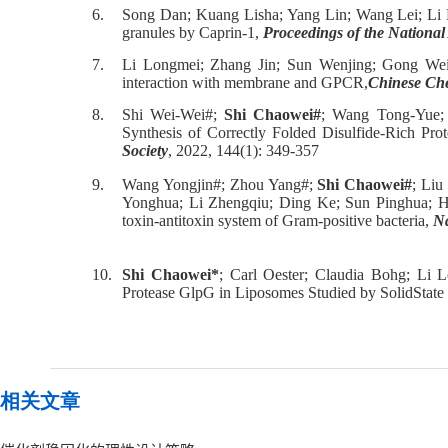
6.
Song Dan; Kuang Lisha; Yang Lin; Wang Lei; Li
granules by Caprin-1,
Proceedings of the National
7.
Li Longmei; Zhang Jin; Sun Wenjing; Gong Wei
interaction with membrane and GPCR,
Chinese Che
8.
Shi Wei-Wei#;
Shi Chaowei#
; Wang Tong-Yue; 
Synthesis of Correctly Folded Disulfide-Rich Pr
Society
, 2022, 144(1): 349-357
9.
Wang Yongjin#; Zhou Yang#;
Shi Chaowei#
; Liu
Yonghua; Li Zhengqiu; Ding Ke; Sun Pinghua; H
toxin-antitoxin system of Gram-positive bacteria,
N
10.
Shi Chaowei*
; Carl Oester; Claudia Bohg; Li
Protease GlpG in Liposomes Studied by SolidSta
相关文章