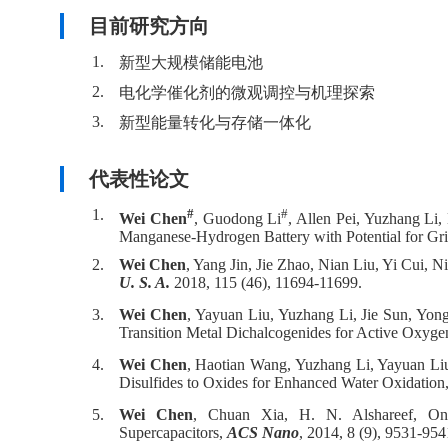
目前研究方向
1.
新型大规模储能电池
2.
电化学催化剂的微观调控与机理探索
3.
新型能量转化与存储一体化
代表性论文
1.
#
#
Wei Chen
, Guodong Li
, Allen Pei, Yuzhang L
Manganese-Hydrogen Battery with Potential for Gr
2.
Wei Chen
, Yang Jin, Jie Zhao, Nian Liu, Yi Cui, 
U. S. A.
2018, 115 (46), 11694-11699.
3.
Wei Chen
, Yayuan Liu, Yuzhang Li, Jie Sun, Yo
Transition Metal Dichalcogenides for Active Oxyge
4.
Wei Chen
, Haotian Wang, Yuzhang Li, Yayuan Liu,
Disulfides to Oxides for Enhanced Water Oxidation
5.
Wei Chen
, Chuan Xia, H. N. Alshareef, One
Supercapacitors,
ACS Nano
, 2014, 8 (9), 9531-954