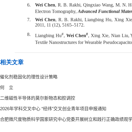
6.
Wei Chen
, R. B. Rakhi, Qingxiao Wang, M. N. He
Electron Tomography,
Advanced Functional Mater
7.
Wei Chen
, R. B. Rakhi, Liangbing Hu, Xing Xie
2011, 11 (12), 5165–5172.
8.
#
#
Liangbing Hu
,
Wei Chen
, Xing Xie, Nian Liu,
Textile Nanostructures for Wearable Pseudocapacit
相关文章