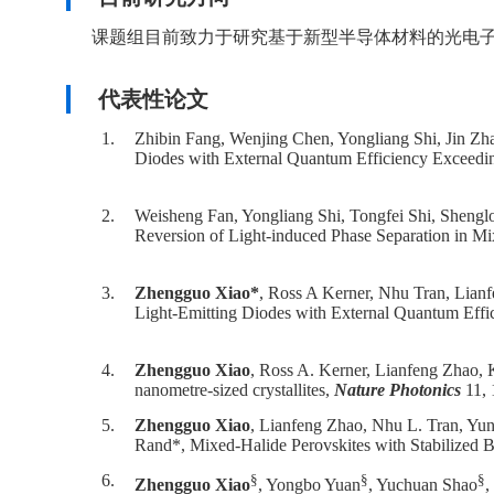
课题组目前致力于研究基于新型半导体材料的光电子
代表性论文
1.
Zhibin Fang, Wenjing Chen, Yongliang Shi, Jin Zh
Diodes with External Quantum Efficiency Exceed
2.
Weisheng Fan, Yongliang Shi, Tongfei Shi, Shengl
Reversion of Light-induced Phase Separation in Mi
3.
Zhengguo Xiao*
, Ross A Kerner, Nhu Tran, Lian
Light‐Emitting Diodes with External Quantum Eff
4.
Zhengguo Xiao
, Ross A. Kerner, Lianfeng Zhao, 
nanometre-sized crystallites,
Nature Photonics
11, 
5.
Zhengguo Xiao
, Lianfeng Zhao, Nhu L. Tran, Yun
Rand*, Mixed-Halide Perovskites with Stabilized 
6.
§
§
§
Zhengguo Xiao
, Yongbo Yuan
, Yuchuan Shao
,