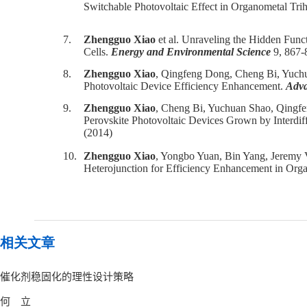
Switchable Photovoltaic Effect in Organometal Tri
7.
Zhengguo Xiao
et al. Unraveling the Hidden Funct
Cells.
Energy and Environmental Science
9, 867-
8.
Zhengguo Xiao
, Qingfeng Dong, Cheng Bi, Yuchu
Photovoltaic Device Efficiency Enhancement.
Adva
9.
Zhengguo Xiao
, Cheng Bi, Yuchuan Shao, Qingf
Perovskite Photovoltaic Devices Grown by Interdif
(2014)
10.
Zhengguo Xiao
, Yongbo Yuan, Bin Yang, Jeremy 
Heterojunction for Efficiency Enhancement in Orga
相关文章