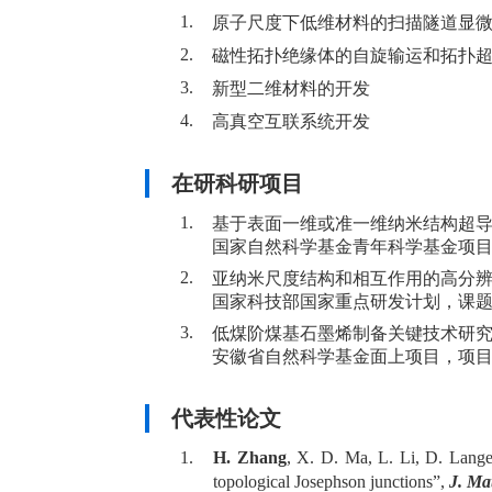
1.
原子尺度下低维材料的扫描隧道显
2.
磁性拓扑绝缘体的自旋输运和拓扑
3.
新型二维材料的开发
4.
高真空互联系统开发
在研科研项目
1.
基于表面一维或准一维纳米结构超导特性的探
国家自然科学基金青年科学基金项
2.
亚纳米尺度结构和相互作用的高分辨谱学表征 
国家科技部国家重点研发计划，课
3.
低煤阶煤基石墨烯制备关键技术研究与应用 2
安徽省自然科学基金面上项目，项
代表性论文
1.
H. Zhang
, X. D. Ma, L. Li, D. Lange
topological Josephson junctions”,
J. Ma