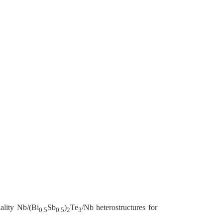
ality Nb/(Bi
Sb
)
Te
/Nb heterostructures for
0.5
0.5
2
3