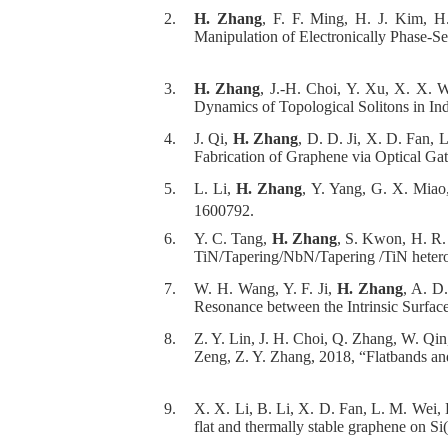
2.
H. Zhang
, F. F. Ming, H. J. Kim, H
Manipulation of Electronically Phase-S
3.
H. Zhang
, J.-H. Choi, Y. Xu, X. X. 
Dynamics of Topological Solitons in In
4.
J. Qi,
H. Zhang
, D. D. Ji, X. D. Fan,
Fabrication of Graphene via Optical Ga
5.
L. Li,
H. Zhang
, Y. Yang, G. X. Miao
1600792.
6.
Y. C. Tang,
H. Zhang
, S. Kwon, H. R.
TiN/Tapering/NbN/Tapering /TiN hetero
7.
W. H. Wang, Y. F. Ji,
H. Zhang
, A. D
Resonance between the Intrinsic Surface
8.
Z. Y. Lin, J. H. Choi, Q. Zhang, W. Qin
Zeng, Z. Y. Zhang, 2018, “Flatbands a
9.
X. X. Li, B. Li, X. D. Fan, L. M. Wei,
flat and thermally stable graphene on Si(