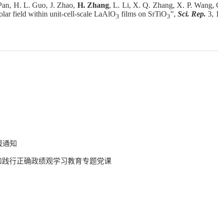
Pan, H. L. Guo, J. Zhao,
H. Zhang
, L. Li, X. Q. Zhang, X. P. Wang, 
olar field within unit-cell-scale LaAlO
films on SrTiO
”,
Sci. Rep.
3, 
3
3