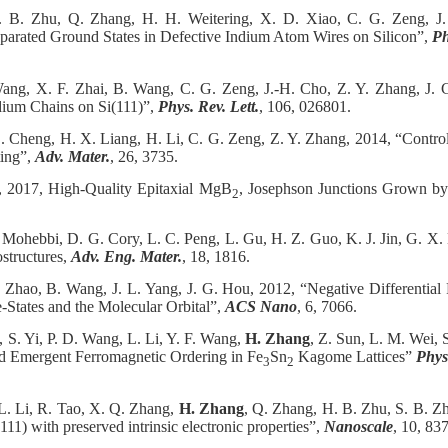
. B. Zhu, Q. Zhang, H. H. Weitering, X. D. Xiao, C. G. Zeng, J. 
eparated Ground States in Defective Indium Atom Wires on Silicon”,
Ph
Wang, X. F. Zhai, B. Wang, C. G. Zeng, J.-H. Cho, Z. Y. Zhang, J. G
dium Chains on Si(111)”,
Phys. Rev. Lett.
, 106, 026801.
 L. Cheng, H. X. Liang, H. Li, C. G. Zeng, Z. Y. Zhang, 2014, “Contro
ting”,
Adv. Mater.
, 26, 3735.
, 2017, High-Quality Epitaxial MgB
, Josephson Junctions Grown b
2
 Mohebbi, D. G. Cory, L. C. Peng, L. Gu, H. Z. Guo, K. J. Jin, G. X.
structures,
Adv. Eng. Mater.
, 18, 1816.
. Zhao, B. Wang, J. L. Yang, J. G. Hou, 2012, “Negative Differential
-States and the Molecular Orbital”,
ACS Nano
, 6, 7066.
, S. Yi, P. D. Wang, L. Li, Y. F. Wang,
H. Zhang
, Z. Sun, L. M. Wei, 
nd Emergent Ferromagnetic Ordering in Fe
Sn
Kagome Lattices”
Phys.
3
2
 L. Li, R. Tao, X. Q. Zhang,
H. Zhang
, Q. Zhang, H. B. Zhu, S. B. Z
111) with preserved intrinsic electronic properties”,
Nanoscale
, 10, 83