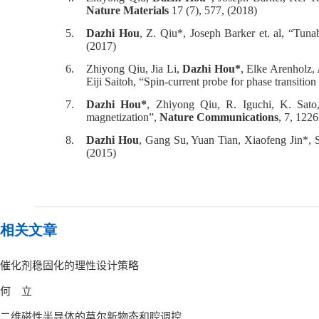
Nature Materials
17 (7), 577, (2018)
5.
Dazhi Hou
, Z. Qiu*, Joseph Barker et. al, “Tun
(2017)
6.
Zhiyong Qiu, Jia Li,
Dazhi Hou*
, Elke Arenholz,
Eiji Saitoh, “Spin-current probe for phase transition
7.
Dazhi Hou*
, Zhiyong Qiu, R. Iguchi, K. Sato,
magnetization”,
Nature Communications
, 7, 122
8.
Dazhi Hou
, Gang Su, Yuan Tian, Xiaofeng Jin*, S
(2015)
相关文章