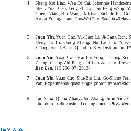
4.
Sheng-Kai Liao, Wen-Qi Cai, Johannes Handsteine
Shen, Yuan Cao, Feng-Zhi Li, Jian-Feng Wang, Y
Chen, Xiang-Bin Wang, Michael Steindorfer, Ge
Anton Zeilinger, and Jian-Wei Pan. Satellite-Rela
5.
Juan Yin
, Yuan Cao, Yu-Huai Li, Ji-Gang Ren, 
Deng, Li Li, Qiang Zhang, Nai-Le Liu, Yu-Ao
Entanglement-Based Quantum Key Distribution.
Ph
6.
Juan Yin
, Yuan Cao, Hai-Lin Yong, Ji-Gang Ren
Zhang, Cheng-Zhi Peng, and Jian-Wei Pan. Lower
Rev. Lett.
110 260407 (2013)
7.
Juan Yin
, Yuan Cao, Shu-Bin Liu, Ge-Sheng Pan
Pan. Experimental quasi-single-photon transmission f
8.
Tao Yang, Qiang Zhang, Jun Zhang,
Juan Yin
, Z
photon, four-dimensional entanglement.
Phys. Rev. 