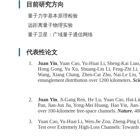
目前研究方向
量子力学基本原理检验
远距离量子物理实验
量子卫星：广域量子通信网络
代表性论文
1.
Juan Yin
, Yuan Cao, Yu-Huai Li, Sheng-Kai Liao
Hong Gong, Yu Xu, Shuang-Lin Li, Feng-Zhi Li, 
Wang, Xiang Chang, Zhen-Cai Zhu, Nai-Le Liu, Y
entanglement distribution over 1200 kilometers.
Sci
2.
Juan Yin
, Ji-Gang Ren, He Lu, Yuan Cao, Hai-L
Pan, Jian-Jun Jia, Yong-Mei Huang, Hao Yin, Jian
over 100-kilometre free-space channels.
Nature
, 4
3.
Yuan Cao, Yu-Huai Li, Wen-Jie Zou, Zheng-Ping L
Test over Extremely High-Loss Channels: Towards 