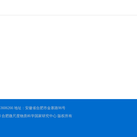
551-63606266 地址：安徽省合肥市金寨路96号
ights Reserved 合肥微尺度物质科学国家研究中心 版权所有