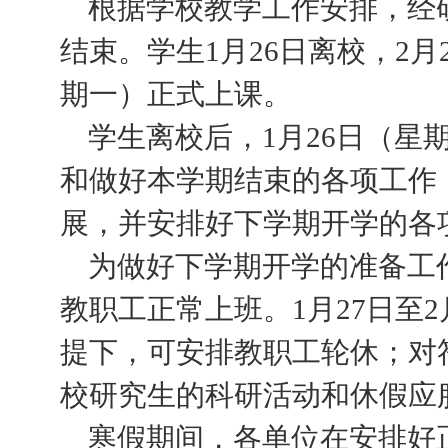
根据学校教学工作安排，经
结束。学生
1
月
26
日
离校，
2
月
期一）正式上课。
学生离校后，
1
月
26
日
（星
和做好本学期结束的各项工作
展，并安排好下学期开学的各
为做好下学期开学的准备工
教职工正常上班。
1
月
27
日
至
2
提下，可安排教职工轮休；对
校研究生的科研活动和休假应
寒假期间，各单位在安排好