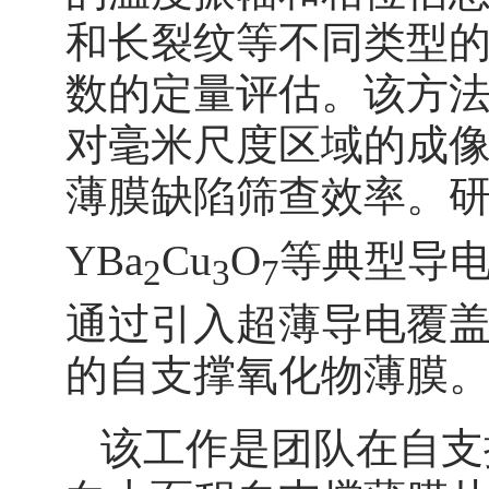
和长裂纹等不同类型
数的定量评估。该方
对毫米尺度区域的成
薄膜缺陷筛查效率。研究
YBa
Cu
O
等典型导
2
3
7
通过引入超薄导电覆
的自支撑氧化物薄膜
该工作是团队在自支