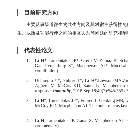
目前研究方向
主要从事肠道微生物共生方向及其对宿主获得性免
生、成熟及功能行使之间的相互关系等问题的研究和阐
代表性论文
1.
Li H*
, Limenitakis JP*, Greiff V, Yilmaz B, Sc
Ganal-Vonarburg S*, Macpherson AJ*. Mucosal or
contribution)
2.
Uchimura Y*, Fuhrer T*,
Li H*
,Lawson MA,Zim
Agüero M, McCoy KD, Sauer U, Macpherson AJ. A
response.
Immunity
, 2018 Sep 18;49(3):545-559.e5
3.
Li H*
, Limenitakis JP*, Fuhrer T, Geuking MB,L
McCoy KD, Macpherson AJ. The outer mucus layer ho
4.
Li H
, Limenitakis JP, Ganal S, Macpherson AJ. P
commentary)