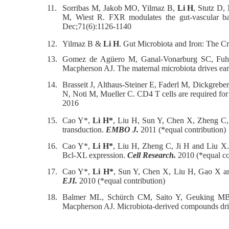
11.
Sorribas M, Jakob MO, Yilmaz B,
Li H
, Stutz D,
M, Wiest R. FXR modulates the gut-vascular barri
Dec;71(6):1126-1140
12.
Yilmaz B &
Li H
. Gut Microbiota and Iron: The Cr
13.
Gomez de Agüero M, Ganal-Vonarburg SC, Fuh
Macpherson AJ. The maternal microbiota drives ea
14.
Brasseit J, Althaus-Steiner E, Faderl M, Dickgreb
N, Noti M, Mueller C. CD4 T cells are required for
2016
15.
Cao Y*,
Li H*
, Liu H, Sun Y, Chen X, Zheng C, 
transduction.
EMBO J.
2011 (*equal contribution)
16.
Cao Y*,
Li H*
, Liu H, Zheng C, Ji H and Liu X.
Bcl-XL expression.
Cell Research.
2010 (*equal co
17.
Cao Y*,
Li H*
, Sun Y, Chen X, Liu H, Gao X and 
EJI.
2010 (*equal contribution)
18.
Balmer ML, Schürch CM, Saito Y, Geuking M
Macpherson AJ. Microbiota-derived compounds dri