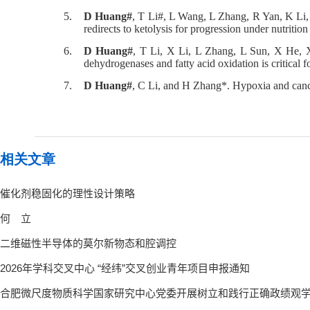
5.
D Huang#
, T Li#, L Wang, L Zhang, R Yan, K Li
redirects to ketolysis for progression under nutrition
6.
D Huang#
, T Li, X Li, L Zhang, L Sun, X He, 
dehydrogenases and fatty acid oxidation is critical 
7.
D Huang#
, C Li, and H Zhang*. Hypoxia and canc
相关文章