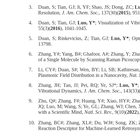
3.
Duan, S; Tian, GJ; Ji, YF; Shao, JS; Dong, ZC;
Lu
Resolution,
J. Am. Chem. Soc.
, 137(30)(
2015
), 95
4.
Duan, S; Tian, GJ;
Luo, Y*
; Visualization of V
55(3)(
2016
), 1041-1045.
5.
Duan, S; Rinkevicius, Z; Tian, GJ;
Luo, Y*
; Opt
13798.
6.
Zhang, Y#; Yang, B#; Ghafoor, A#; Zhang, Y; Zh
of a Single Molecule by Scanning Raman Picoscop
7.
Li, CY#; Duan, S#; Wen, BY; Li, SB; Kathiresa
Plasmonic Field Distribution in a Nanocavity,
Nat. 
8.
Zhang, JH; Tan, JJ; Pei, RQ; Ye, SJ*;
Luo, Y*
;
Vibrational Dynamics,
J. Am. Chem. Soc.
, 143(33)
9.
Zhu, Q#; Zhang, F#; Huang, Y#; Xiao, HY#; Zha
JQ; Luo, M; Wang, S; Ye, GL; Zhang, WJ; Chen, X
with a Scientific Mind,
Natl. Sci. Rev.
, 9(10)(
2022
)
10.
Zhang, BC#; Zhang, XL#; Du, WJ#; Song, ZK; Z
Reaction Descriptor for Machine-Learned Retrosyn