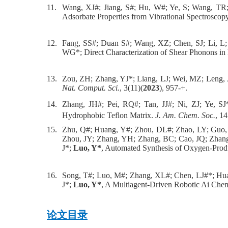
11.
Wang, XJ#; Jiang, S#; Hu, W#; Ye, S; Wang, TR;
Adsorbate Properties from Vibrational Spectroscop
12.
Fang, SS#; Duan S#; Wang, XZ; Chen, SJ; Li, L
WG*; Direct Characterization of Shear Phonons i
13.
Zou, ZH; Zhang, YJ*; Liang, LJ; Wei, MZ; Leng, J
Nat. Comput. Sci.
, 3(11)(
2023
), 957-+.
14.
Zhang, JH#; Pei, RQ#; Tan, JJ#; Ni, ZJ; Ye, S
Hydrophobic Teflon Matrix.
J. Am. Chem. Soc.
, 1
15.
Zhu, Q#; Huang, Y#; Zhou, DL#; Zhao, LY; Guo, 
Zhou, JY; Zhang, YH; Zhang, BC; Cao, JQ; Zhang
J*;
Luo, Y*
, Automated Synthesis of Oxygen-Produ
16.
Song, T#; Luo, M#; Zhang, XL#; Chen, LJ#*; Hua
J*;
Luo, Y*
, A Multiagent-Driven Robotic Ai Ch
论文目录