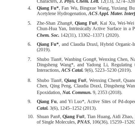
Characters,
J. Phys. Chem. Lett.
12(13), 3274–328
4.
Qiang Fu*
, Fan Wu, Bingxue Wang, Yuxiang Bu, a
Acetylene Hydrogenation,
ACS Appl. Mater. Inter
5.
Zhe-Shan Zhang#,
Qiang Fu#
, Kai Xu, Wei-Wei
Chun-Hua Yan, Intrinsically Active Surface in a 
Chem. Soc.
142(31), 13362–13371 (2020).
6.
Qiang Fu*
, and Claudia Draxl, Hybrid Organic-In
(2019).
7.
Shubo Tian#, Wanbing Gong#, Wenxing Chen, Na
Dingsheng Wang*, and Yadong Li, Regulating th
Interactions,
ACS Catal.
9(6), 5223–5230 (2019).
8.
Shubo Tian#,
Qiang Fu#
, Wenxing Chen#, Quanc
Chen, Qing Peng, Claudia Draxl, Dingsheng Wan
Epoxidation,
Nat. Commun.
9, 2353 (2018).
9.
Qiang Fu
, and Yi Luo*, Active Sites of Pd-dope
Catal.
3(6), 1245–1252 (2013).
10.
Shuan Pan#,
Qiang Fu#
, Tian Huang, Aidi Zhao,
of Single Molecules,
PNAS
, 106(36), 15259–15263