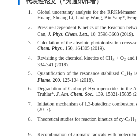
代表性论文（*为通讯作者）
1.
Global uncertainty analysis for the RRKM/master 
Huang, Shuang Li, Jiaxing Wang, Bin Yang*,
Fen
2.
Pressure-Dependent Kinetics of the Reaction bet
Can,
J. Phys. Chem. Lett.
, 10, 3598-3603 (2019).
3.
Calculation of the absolute photoionization cross
Chem. Phys.
, 150, 164305 (2019).
4.
Revisiting the chemical kinetics of CH
+ O
and i
3
2
334-341 (2018).
5.
Quantification of the resonance stabilized C
H
is
4
5
Flame
, 200, 125-134 (2018).
6.
Degradation of Carbonyl Hydroperoxides in the 
Truhlar*,
J. Am. Chem. Soc.
, 139, 15821-15835 (2
7.
Initiation mechanism of 1,3-butadiene combustion 
(2017).
8.
Theoretical studies for reaction kinetics of cy-C
H
6
1
9.
Recombination of aromatic radicals with molecula