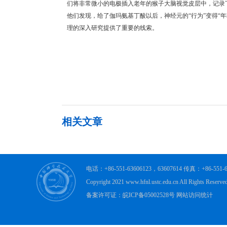
们将非常微小的电极插入老年的猴子大脑视觉皮层中，记录
他们发现，给了伽玛氨基丁酸以后，神经元的“行为”变得“
理的深入研究提供了重要的线索。
相关文章
电话：+86-551-63606123，63607614 传真：+86-
Copyright 2021 www.hfnl.ustc.edu.cn All R
备案许可证：皖ICP备05002528号 网站访问统计