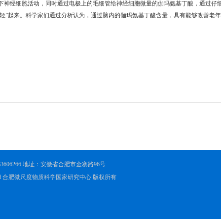
下神经细胞活动，同时通过电极上的毛细管给神经细胞微量的伽玛氨基丁酸，通过仔
年轻”起来。科学家们通过分析认为，通过脑内的伽玛氨基丁酸含量，具有能够改善老
551-63606266 地址：安徽省合肥市金寨路96号
ights Reserved 合肥微尺度物质科学国家研究中心 版权所有